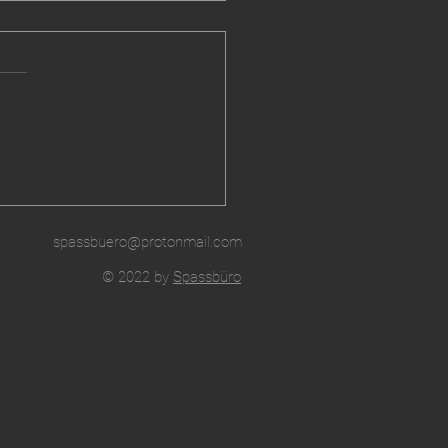
elsturm 2203.06
spassbuero@protonmail.com
© 2022 by
Spassbüro