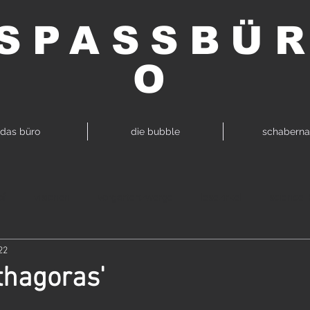
SPASSBÜ
O
das büro
die bubble
schaberna
of
visionen
vorgartenzwerge
lesezirkel
science +
22
kultur
partylone
pylopaganda
zirbelsturm
misch 
othagoras'
ack
pylophilie
internetz
copy | paste