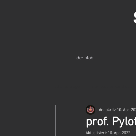
der blob
Alle Beiträge
nordweizenkornhaush
dr. lakritz
10. Apr. 20
lakis weisheiten
langstrassen
prof. Pyl
Aktualisiert:
10. Apr. 2022
prof. Pylothagoras'
schabern