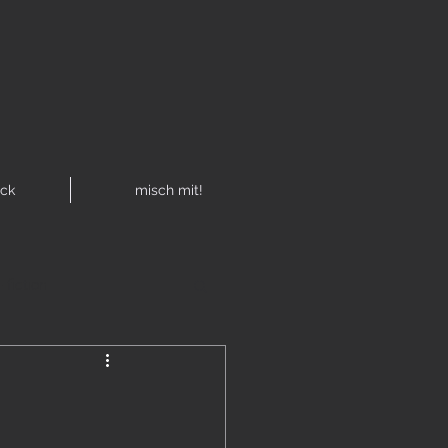
R
ck
misch mit!
 fiction
mit!